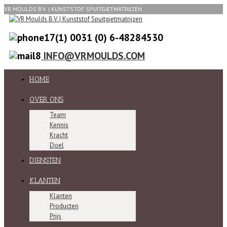
VR MOULDS B.V. | KUNSTSTOF SPUITGIETMATRIJZEN
0031 (0) 6-48284530
INFO@VRMOULDS.COM
HOME
OVER ONS
Team
Kennis
Kracht
Doel
DIENSTEN
KLANTEN
Klanten
Producten
Prijs