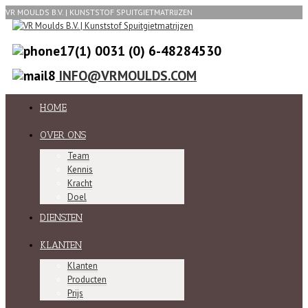
VR MOULDS B.V. | KUNSTSTOF SPUITGIETMATRIJZEN
0031 (0) 6-48284530
INFO@VRMOULDS.COM
HOME
OVER ONS
Team
Kennis
Kracht
Doel
DIENSTEN
KLANTEN
Klanten
Producten
Prijs