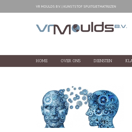
VR MOULDS B.V. | KUNSTSTOF SPUITGIETMATRIJZEN
HOME
OVER ONS
DIENSTEN
KL