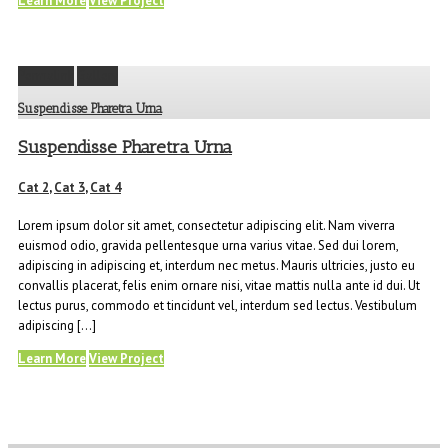
Learn More
View Project
Permalink
Gallery
Suspendisse Pharetra Urna
Suspendisse Pharetra Urna
Cat 2
,
Cat 3
,
Cat 4
Lorem ipsum dolor sit amet, consectetur adipiscing elit. Nam viverra
euismod odio, gravida pellentesque urna varius vitae. Sed dui lorem,
adipiscing in adipiscing et, interdum nec metus. Mauris ultricies, justo eu
convallis placerat, felis enim ornare nisi, vitae mattis nulla ante id dui. Ut
lectus purus, commodo et tincidunt vel, interdum sed lectus. Vestibulum
adipiscing […]
Learn More
View Project