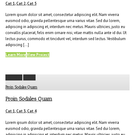
Cat 1
,
Cat 2
,
Cat 5
Lorem ipsum dolor sit amet, consectetur adipiscing elit. Nam viverra
euismod odio, gravida pellentesque urna varius vitae. Sed dui lorem,
adipiscing in adipiscing et, interdum nec metus. Mauris ultricies, justo eu
convallis placerat, felis enim ornare nisi, vitae mattis nulla ante id dui. Ut
lectus purus, commodo et tincidunt vel, interdum sed lectus. Vestibulum
adipiscing […]
Learn More
View Project
Permalink
Gallery
Proin Sodales Quam
Proin Sodales Quam
Cat 1
,
Cat 3
,
Cat 4
Lorem ipsum dolor sit amet, consectetur adipiscing elit. Nam viverra
euismod odio, gravida pellentesque urna varius vitae. Sed dui lorem,
adipiscing in adipiscing et, interdum nec metus. Mauris ultricies, justo eu