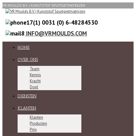
VR MOULDS B.V. | KUNSTSTOF SPUITGIETMATRIJZEN
0031 (0) 6-48284530
INFO@VRMOULDS.COM
HOME
OVER ONS
Team
Kennis
Kracht
Doel
DIENSTEN
KLANTEN
Klanten
Producten
Prijs