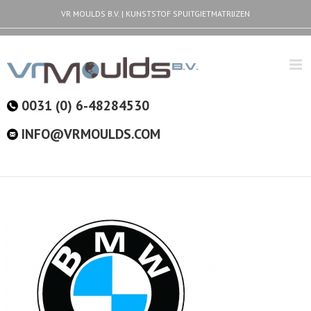
VR MOULDS B.V. | KUNSTSTOF SPUITGIETMATRIJZEN
0031 (0) 6-48284530
INFO@VRMOULDS.COM