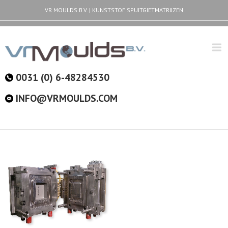
VR MOULDS B.V. | KUNSTSTOF SPUITGIETMATRIJZEN
0031 (0) 6-48284530
INFO@VRMOULDS.COM