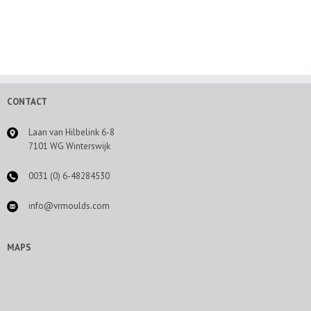
CONTACT
Laan van Hilbelink 6-8
7101 WG Winterswijk
0031 (0) 6-48284530
info@vrmoulds.com
MAPS